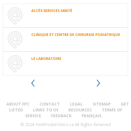
ACCÈS SERVICES SANTÉ
ACCÈS
SERVICES
SANTÉ
3433,
CLINIQUE ET CENTRE DE CHIRURGIE PODIATRIQUE
boul.
CLINIQUE
de
ET
la
CENTRE
Pinière,
DE
LE LABORATOIRE
bureau
CHIRURGIE
201
Terrebonne
QC
J6X
LE
PODIATRIQUE
0A1
‹
›
LABORATOIRE
3017
See
Terrebonne
QC
Boul
details
See
de
details
la
Piniere
Terrebonne
QC
See
ABOUT FPC
CONTACT
LEGAL
SITEMAP
GET
details
LISTED
LINKS TO US
RESOURCES
TERMS OF
SERVICE
FEEDBACK
FRANÇAIS
© 2026 FindPrivateClinics.ca All Rights Reserved