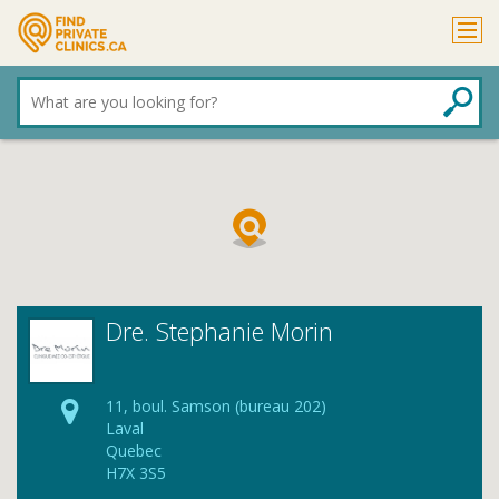
What
are
you
looking
for?
Dre. Stephanie Morin
11, boul. Samson (bureau 202)
Laval
Quebec
H7X 3S5