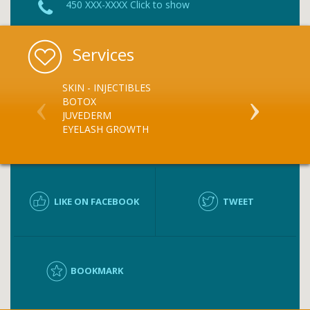
450 XXX-XXXX Click to show
Services
SKIN - INJECTIBLES
EXCESSIVE S
BOTOX
EXCESSIVE S
JUVEDERM
EYELASH GROWTH
LIKE ON FACEBOOK
TWEET
BOOKMARK